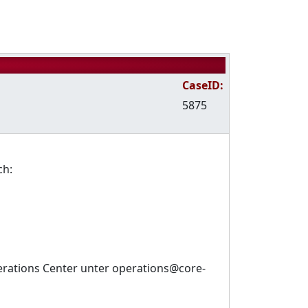
CaseID:
5875
ch:
perations Center unter operations@core-